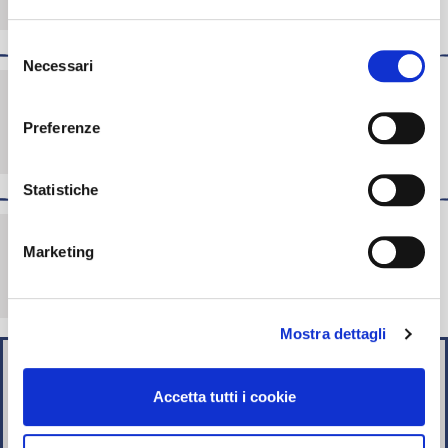
Indennità forfettaria per parto
400,00€
Selezione
Necessari
del
Massimale annuo di rimborso
500,00€
spese mediche per prestazioni
consenso
odontoiatriche e ortodontiche
(escluso rifacimento di protesi
Preferenze
preesistenti) rese necessarie da
infortunio
Statistiche
Massimale annuo di rimborso
250,00€
per trasporto sanitario per
ricovero con intervento
Marketing
chirurgico, elevato a € 500,00,
se l’intervento chirurgico deve
avvenire all’estero
Mostra dettagli
PREMIO ASSICURATIVO MENSILE
13,50€
Accetta tutti i cookie
Estensione familiari
PREMIO ASSICURATIVO MENSILE