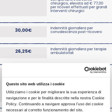
chirurgico, elevata ad € 77,00
per ricoveri effettuati per grandi
interventi chirurgici
Indennità giornaliera per
30,00€
convalescenza post-ricovero
Indennità giornaliera per terapie
26,25€
ambulatoriali
Massimale annuo di rimborso
750,00€
spese mediche per ricoveri da
malattia, infortunio o parto
cesareo comportanti intervento
Questo sito web utilizza i cookie
chirurgico, di cui € 300,00 per
fisioterapie / riabilitazioni
Utilizziamo i cookie per migliorare la sua esperienza di
conseguenti a ricovero con
intervento chirurgico
navigazione e per le finalità descritte nella nostra Cookie
Policy. Continuando a navigare approva l'uso dei cookie
necessari al corretto funzionamento del sito.